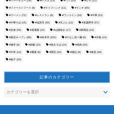
#バーベキュー
(16)
#パスタ
(15)
#パン
(20)
#ピザ
(11)
#ファーストフード
(9)
#ライフハック
(11)
#ランチ
(65)
#ラーメン
(72)
#レストラン
(8)
#ワンコイン
(16)
#中華
(23)
#中華そば
(15)
#塩尻市
(30)
#天ぷら
(12)
#安曇野市
(57)
#定食
(59)
#居酒屋
(15)
#山賊焼き
(17)
#新商品
(16)
#新店オープン
(66)
#松本市
(302)
#汁なし担々麺
(9)
#洋食
(10)
#激辛
(6)
#炒飯
(10)
#焼きそば
(14)
#焼肉
(20)
#牛丼
(14)
#蕎麦
(8)
#閉店
(34)
#雑記
(9)
#食堂
(49)
#餃子
(26)
記事のカテゴリー