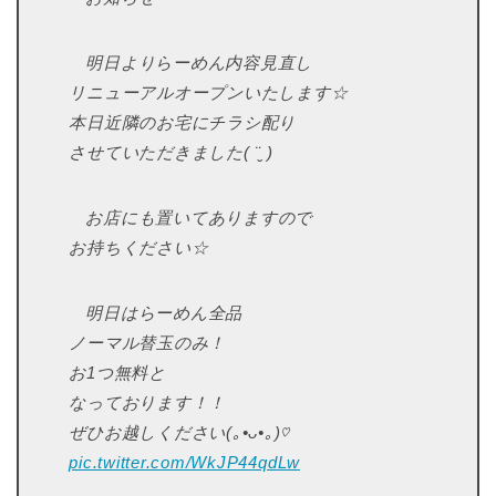
明日よりらーめん内容見直し
リニューアルオープンいたします☆
本日近隣のお宅にチラシ配り
させていただきました( ¨̮ )︎︎
お店にも置いてありますので
お持ちください☆
明日はらーめん全品
ノーマル替玉のみ！
お1つ無料と
なっております！！
ぜひお越しください(｡•ᴗ•｡)♡
pic.twitter.com/WkJP44qdLw