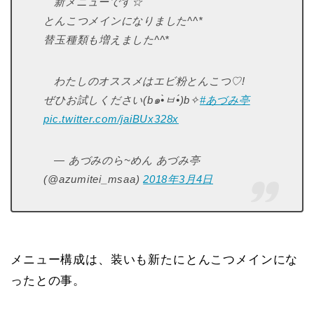
新メニューです☆
とんこつメインになりました^^*
替玉種類も増えました^^*
わたしのオススメはエビ粉とんこつ♡!
ぜひお試しください(b๑•̀ㅂ•́)b✧
#あづみ亭
pic.twitter.com/jaiBUx328x
— あづみのら~めん あづみ亭
(@azumitei_msaa)
2018年3月4日
メニュー構成は、装いも新たにとんこつメインにな
ったとの事。