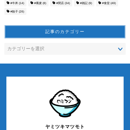
#牛丼
(14)
#蕎麦
(8)
#閉店
(34)
#雑記
(9)
#食堂
(49)
#餃子
(26)
記事のカテゴリー
ヤミツキマツモト