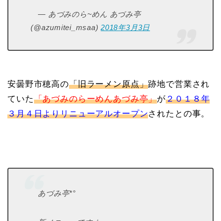
— あづみのら~めん あづみ亭
(@azumitei_msaa)
2018年3月3日
安曇野市穂高の
「旧ラーメン原点」
跡地で営業され
ていた
「あづみのらーめんあづみ亭」
が
２０１８年
３月４日よりリニューアルオープン
されたとの事。
あづみ亭*°