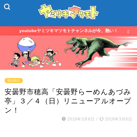
youtubeヤミツキマツモトチャンネルが今、熱い！
開店閉店
安曇野市穂高「安曇野らーめんあづみ
亭」３／４（日）リニューアルオープ
ン！
2018年3月6日
/
2018年3月6日