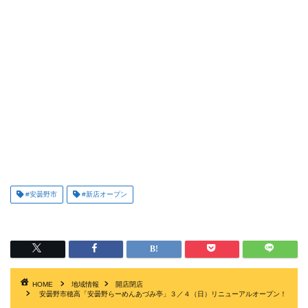
#安曇野市
#新店オープン
HOME
地域情報
開店閉店
安曇野市穂高「安曇野らーめんあづみ亭」３／４（日）リニューアルオープン！