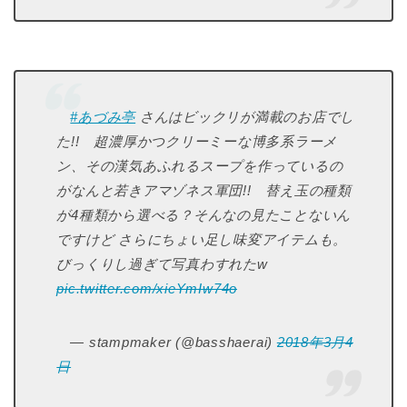
#あづみ亭
さんはビックリが満載のお店でし
た!! 超濃厚かつクリーミーな博多系ラーメ
ン、その漢気あふれるスープを作っているの
がなんと若きアマゾネス軍団!! 替え玉の種類
が4種類から選べる？そんなの見たことないん
ですけど さらにちょい足し味変アイテムも。
びっくりし過ぎて写真わすれたw
pic.twitter.com/xieYmIw74o
— stampmaker (@basshaerai)
2018年3月4
日