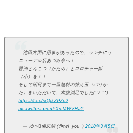
池田方面に用事があったので、ランチにリ
ニューアル店あづみ亭へ！
醤油とんこつ（かため）とコロチャー飯
（小）を！！
そして明日まで一皿無料の替え玉（バリか
た）をいただいて、満腹満足でした(´∀｀*)
https://t.co/ixQikZPZc2
pic.twitter.com/tFXmMWVHaY
— ゆ〜備忘録 (@twi_you_)
2018年3月5日