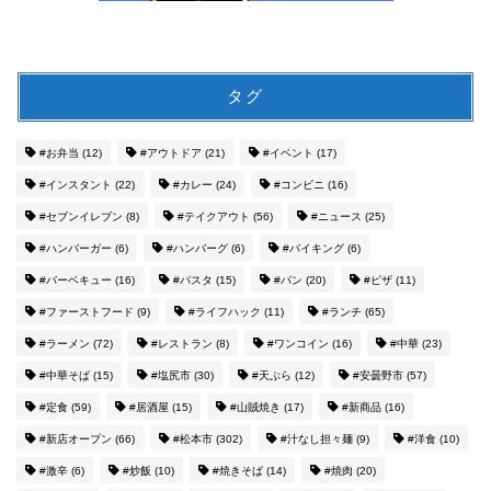
タグ
#お弁当
(12)
#アウトドア
(21)
#イベント
(17)
#インスタント
(22)
#カレー
(24)
#コンビニ
(16)
#セブンイレブン
(8)
#テイクアウト
(56)
#ニュース
(25)
#ハンバーガー
(6)
#ハンバーグ
(6)
#バイキング
(6)
#バーベキュー
(16)
#パスタ
(15)
#パン
(20)
#ピザ
(11)
#ファーストフード
(9)
#ライフハック
(11)
#ランチ
(65)
#ラーメン
(72)
#レストラン
(8)
#ワンコイン
(16)
#中華
(23)
#中華そば
(15)
#塩尻市
(30)
#天ぷら
(12)
#安曇野市
(57)
#定食
(59)
#居酒屋
(15)
#山賊焼き
(17)
#新商品
(16)
#新店オープン
(66)
#松本市
(302)
#汁なし担々麺
(9)
#洋食
(10)
#激辛
(6)
#炒飯
(10)
#焼きそば
(14)
#焼肉
(20)