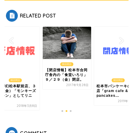
RELATED POST
開店閉店
【閉店情報】松本市合同
庁舎内の「食堂いろり」
９／２９（金）閉店。
開店閉店
開店閉店
2017年9月28日
道夢幻松本駅前店、３
松本市パンケーキの
９（金）「モンキーズ
店「gram cafe &
ッチン」としてリニ
pancakes...
.
2019年1
2018年3月8日