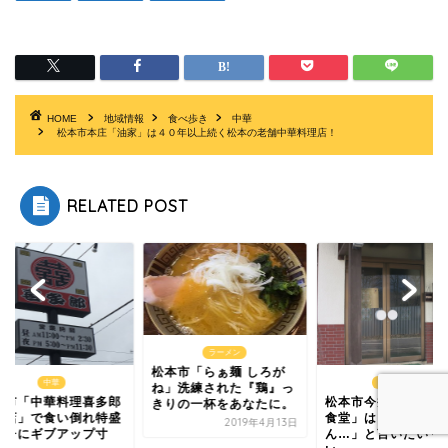
HOME
地域情報
食べ歩き
中華
松本市本庄「油家」は４０年以上続く松本の老舗中華料理店！
RELATED POST
ラーメン
松本市「らぁ麺 しろが
中華
定食・食堂
ね」洗練された『鶏』っ
本市「中華料理喜多郎
松本市今井の「いり
きりの一杯をあなたに。
島店」で食い倒れ特盛
食堂」は「もういり
2019年4月13日
ンチにギブアップ寸
ん…」と言いたいく