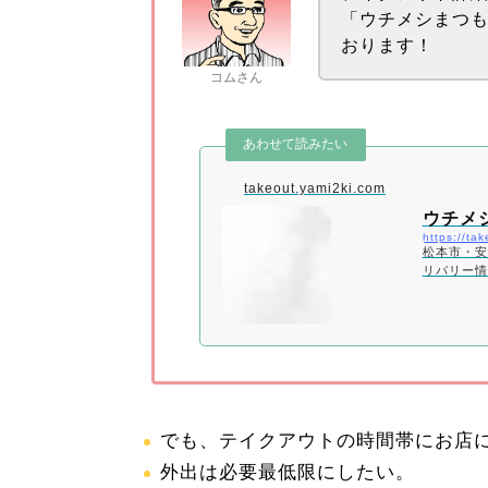
「ウチメシまつ
おります！
コムさん
takeout.yami2ki.com
ウチメ
https://ta
松本市・安
リバリー情
でも、テイクアウトの時間帯にお店
外出は必要最低限にしたい。