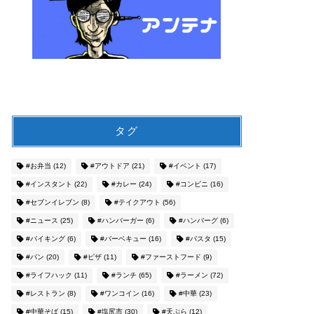
タグ
#お弁当
(12)
#アウトドア
(21)
#イベント
(17)
#インスタント
(22)
#カレー
(24)
#コンビニ
(16)
#セブンイレブン
(8)
#テイクアウト
(56)
#ニュース
(25)
#ハンバーガー
(6)
#ハンバーグ
(6)
#バイキング
(6)
#バーベキュー
(16)
#パスタ
(15)
#パン
(20)
#ピザ
(11)
#ファーストフード
(9)
#ライフハック
(11)
#ランチ
(65)
#ラーメン
(72)
#レストラン
(8)
#ワンコイン
(16)
#中華
(23)
#中華そば
(15)
#塩尻市
(30)
#天ぷら
(12)