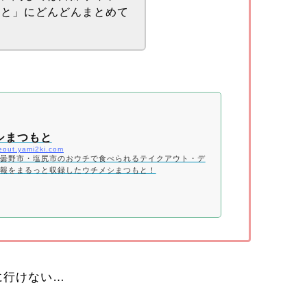
もと」にどんどんまとめて
シまつもと
keout.yami2ki.com
曇野市・塩尻市のおウチで食べられるテイクアウト・デ
報をまるっと収録したウチメシまつもと！
に行けない…