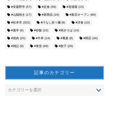
#安曇野市
(57)
#定食
(59)
#居酒屋
(15)
#山賊焼き
(17)
#新商品
(16)
#新店オープン
(66)
#松本市
(302)
#汁なし担々麺
(9)
#洋食
(10)
#激辛
(6)
#炒飯
(10)
#焼きそば
(14)
#焼肉
(20)
#牛丼
(14)
#蕎麦
(8)
#閉店
(34)
#雑記
(9)
#食堂
(49)
#餃子
(26)
記事のカテゴリー