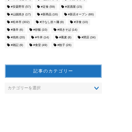
#安曇野市
(57)
#定食
(59)
#居酒屋
(15)
#山賊焼き
(17)
#新商品
(16)
#新店オープン
(66)
#松本市
(302)
#汁なし担々麺
(9)
#洋食
(10)
#激辛
(6)
#炒飯
(10)
#焼きそば
(14)
#焼肉
(20)
#牛丼
(14)
#蕎麦
(8)
#閉店
(34)
#雑記
(9)
#食堂
(49)
#餃子
(26)
記事のカテゴリー