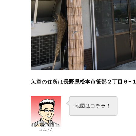
魚章の住所は
長野県松本市笹部２丁目６−
地図はコチラ！
コムさん