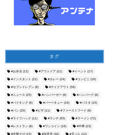
タグ
#お弁当
(12)
#アウトドア
(21)
#イベント
(17)
#インスタント
(22)
#カレー
(24)
#コンビニ
(16)
#セブンイレブン
(8)
#テイクアウト
(56)
#ニュース
(25)
#ハンバーガー
(6)
#ハンバーグ
(6)
#バイキング
(6)
#バーベキュー
(16)
#パスタ
(15)
#パン
(20)
#ピザ
(11)
#ファーストフード
(9)
#ライフハック
(11)
#ランチ
(65)
#ラーメン
(72)
#レストラン
(8)
#ワンコイン
(16)
#中華
(23)
#中華そば
(15)
#塩尻市
(30)
#天ぷら
(12)