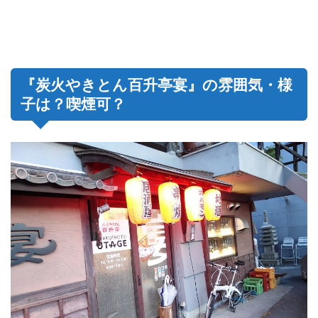
『炭火やきとん百升亭宴』の雰囲気・様
子は？喫煙可？