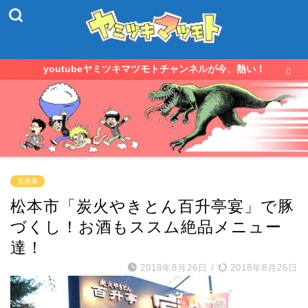
youtubeヤミツキマツモトチャンネルが今、熱い！
居酒屋
松本市「炭火やきとん百升亭宴」で豚
づくし！お酒もススム絶品メニュー
達！
2018年8月26日
/
2018年8月26日