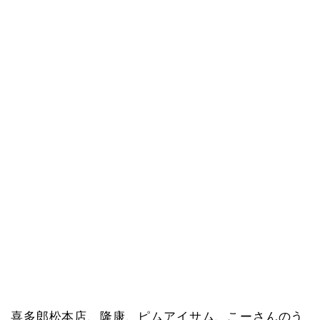
喜多郎松本店、隆康、ピムアイサム、こーさんのう