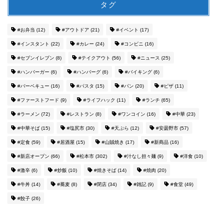
タグ
#お弁当
(12)
#アウトドア
(21)
#イベント
(17)
#インスタント
(22)
#カレー
(24)
#コンビニ
(16)
#セブンイレブン
(8)
#テイクアウト
(56)
#ニュース
(25)
#ハンバーガー
(6)
#ハンバーグ
(6)
#バイキング
(6)
#バーベキュー
(16)
#パスタ
(15)
#パン
(20)
#ピザ
(11)
#ファーストフード
(9)
#ライフハック
(11)
#ランチ
(65)
#ラーメン
(72)
#レストラン
(8)
#ワンコイン
(16)
#中華
(23)
#中華そば
(15)
#塩尻市
(30)
#天ぷら
(12)
#安曇野市
(57)
#定食
(59)
#居酒屋
(15)
#山賊焼き
(17)
#新商品
(16)
#新店オープン
(66)
#松本市
(302)
#汁なし担々麺
(9)
#洋食
(10)
#激辛
(6)
#炒飯
(10)
#焼きそば
(14)
#焼肉
(20)
#牛丼
(14)
#蕎麦
(8)
#閉店
(34)
#雑記
(9)
#食堂
(49)
#餃子
(26)