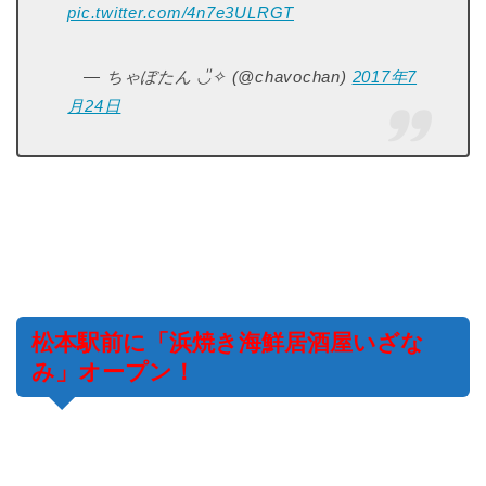
pic.twitter.com/4n7e3ULRGT
— ちゃぼたん ◡̎✧ (@chavochan)
2017年7
月24日
松本駅前に「浜焼き海鮮居酒屋いざな
み」オープン！