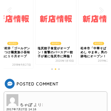
開店閉店
開店閉店
開店閉店
本市村井「ゴールデン
塩尻餃子食堂がオープ
松本市「中華そば・
堂」つけ麺貴族小吾味
ン！衝撃のバースデー餃
めし やま本」男のロ
跡地に１０月オープ
子が遂に塩尻市に降臨！
跡地にオープン！
.
2020年1月10日
2019年2
2018年9月27日
POSTED COMMENT
ちゃぼ
より:
2017年7月27日 14:16