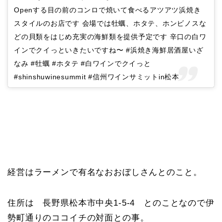
Openする目の前のコンロで焼いて食べるアツアツ浜焼き
スタイルのお店です 会場では牡蠣、ホタテ、ホンビノスな
どの貝類をはじめ充実の海鮮類を提供予定です 辛口の白ワ
インでクイっといきたいですね〜 #浜焼き海鮮居酒屋いざ
なみ #牡蠣 #ホタテ #白ワインでクイっと
#shinshuwinesummit #信州ワインサミットin松本
経営はラーメンで有名なおおぼしさんとのこと。
住所は 長野県松本市中央1-5-4 とのことなので伊
勢町通りのココイチの対面との事。