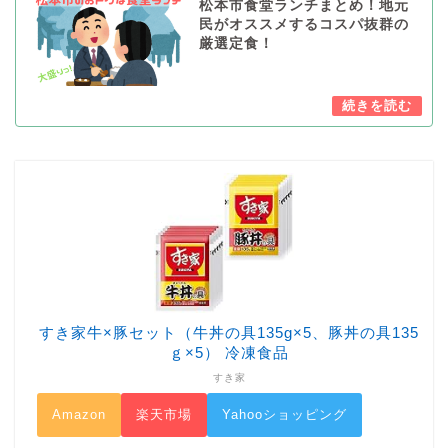
松本市食堂ランチまとめ！地元
民がオススメするコスパ抜群の
厳選定食！
すき家牛×豚セット（牛丼の具135g×5、豚丼の具135
ｇ×5） 冷凍食品
すき家
Amazon
楽天市場
Yahooショッピング