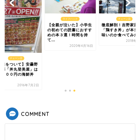
ライフハック
チェーン店
【全親が泣いた】小学生
徹底解剖！吉野家新
の初めての読書におすす
「鶏すき丼」が本当
めの本３選！時間を持
味いのか食べてみた
て...
2018年
2020年4月16日
チェーン店
意表をついて】安曇野
三郷「丼丸登美屋」は
抜５００円の海鮮丼
.
2016年7月2日
COMMENT