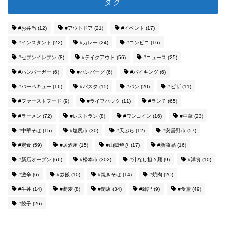
タグ
#お弁当
(12)
#アウトドア
(21)
#イベント
(17)
#インスタント
(22)
#カレー
(24)
#コンビニ
(16)
#セブンイレブン
(8)
#テイクアウト
(56)
#ニュース
(25)
#ハンバーガー
(6)
#ハンバーグ
(6)
#バイキング
(6)
#バーベキュー
(16)
#パスタ
(15)
#パン
(20)
#ピザ
(11)
#ファーストフード
(9)
#ライフハック
(11)
#ランチ
(65)
#ラーメン
(72)
#レストラン
(8)
#ワンコイン
(16)
#中華
(23)
#中華そば
(15)
#塩尻市
(30)
#天ぷら
(12)
#安曇野市
(57)
#定食
(59)
#居酒屋
(15)
#山賊焼き
(17)
#新商品
(16)
#新店オープン
(66)
#松本市
(302)
#汁なし担々麺
(9)
#洋食
(10)
#激辛
(6)
#炒飯
(10)
#焼きそば
(14)
#焼肉
(20)
#牛丼
(14)
#蕎麦
(8)
#閉店
(34)
#雑記
(9)
#食堂
(49)
#餃子
(26)