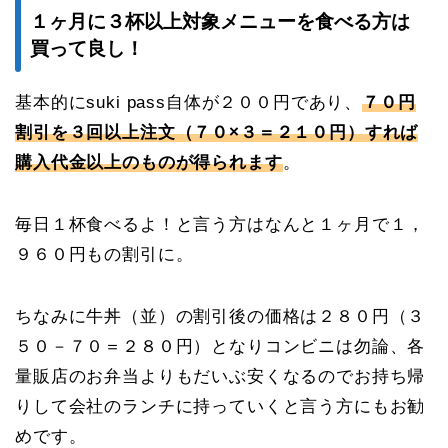
１ヶ月に３杯以上対象メニューを食べる方は
買って良し！
基本的にsuki pass自体が２００円であり、
７０円
割引を３回以上注文（７０×３＝２１０円）すれば
購入代金以上のものが得られます
。
毎日１杯食べるよ！と言う方はなんと１ヶ月で１，
９６０円もの割引に。
ちなみに牛丼（並）の割引後の価格は２８０円（３
５０－７０＝２８０円）となりコンビニは勿論、各
量販店のお弁当よりもだいぶ安くなるのでお持ち帰
りして会社のランチに持っていくと言う方にもお勧
めです。