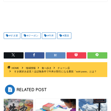
#すき家
#クーポン
#牛丼
#裏技
HOME
地域情報
食べ歩き
チェーン店
すき家好き必見！ほぼ無条件で牛丼が割引になる裏技「suki pass」とは？
RELATED POST