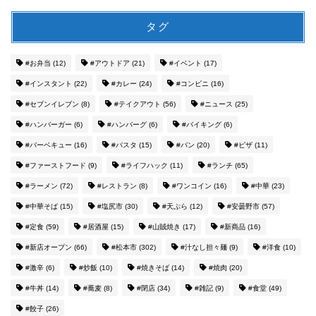
タグ
#お弁当
(12)
#アウトドア
(21)
#イベント
(17)
#インスタント
(22)
#カレー
(24)
#コンビニ
(16)
#セブンイレブン
(8)
#テイクアウト
(56)
#ニュース
(25)
#ハンバーガー
(6)
#ハンバーグ
(6)
#バイキング
(6)
#バーベキュー
(16)
#パスタ
(15)
#パン
(20)
#ピザ
(11)
#ファーストフード
(9)
#ライフハック
(11)
#ランチ
(65)
#ラーメン
(72)
#レストラン
(8)
#ワンコイン
(16)
#中華
(23)
#中華そば
(15)
#塩尻市
(30)
#天ぷら
(12)
#安曇野市
(57)
#定食
(59)
#居酒屋
(15)
#山賊焼き
(17)
#新商品
(16)
#新店オープン
(66)
#松本市
(302)
#汁なし担々麺
(9)
#洋食
(10)
#激辛
(6)
#炒飯
(10)
#焼きそば
(14)
#焼肉
(20)
#牛丼
(14)
#蕎麦
(8)
#閉店
(34)
#雑記
(9)
#食堂
(49)
#餃子
(26)