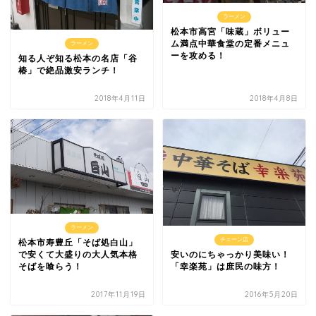
ラーメン
松本市高宮「味蔵」ボリュー
ム満点中華食堂の定番メニュ
ラーメン
ーを攻める！
知る人ぞ知る松本の名店「谷
椿」で絶品激安ランチ！
2018年4月11日
2018年4月8日
ラーメン
チェーン店
松本市寿豊丘「そば処白山」
安いのにちゃっかり美味い！
で安くて大盛りの大人気本格
「幸楽苑」は庶民の味方！
そばを喰らう！
2017年11月19日
2016年5月20日