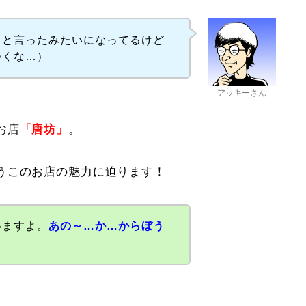
こと言ったみたいになってるけど
つくな…）
アッキーさん
お店
「唐坊」
。
うこのお店の魅力に迫ります！
いますよ。
あの～…か…からぼう