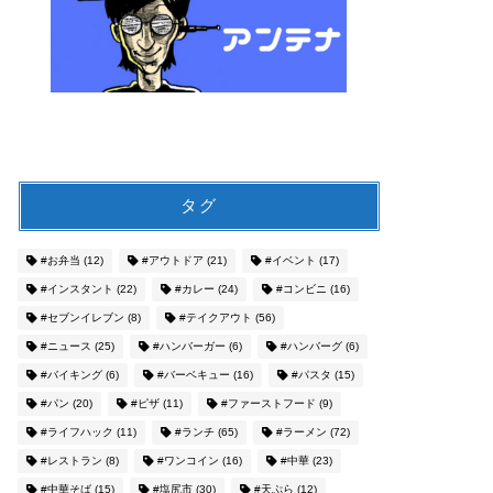
タグ
#お弁当
(12)
#アウトドア
(21)
#イベント
(17)
#インスタント
(22)
#カレー
(24)
#コンビニ
(16)
#セブンイレブン
(8)
#テイクアウト
(56)
#ニュース
(25)
#ハンバーガー
(6)
#ハンバーグ
(6)
#バイキング
(6)
#バーベキュー
(16)
#パスタ
(15)
#パン
(20)
#ピザ
(11)
#ファーストフード
(9)
#ライフハック
(11)
#ランチ
(65)
#ラーメン
(72)
#レストラン
(8)
#ワンコイン
(16)
#中華
(23)
#中華そば
(15)
#塩尻市
(30)
#天ぷら
(12)