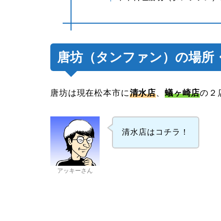
唐坊（タンファン）の場所
唐坊は現在松本市に
清水店
、
蟻ヶ崎店
の２
清水店はコチラ！
アッキーさん