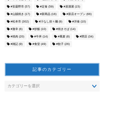
#安曇野市
(57)
#定食
(59)
#居酒屋
(15)
#山賊焼き
(17)
#新商品
(16)
#新店オープン
(66)
#松本市
(302)
#汁なし担々麺
(9)
#洋食
(10)
#激辛
(6)
#炒飯
(10)
#焼きそば
(14)
#焼肉
(20)
#牛丼
(14)
#蕎麦
(8)
#閉店
(34)
#雑記
(9)
#食堂
(49)
#餃子
(26)
記事のカテゴリー