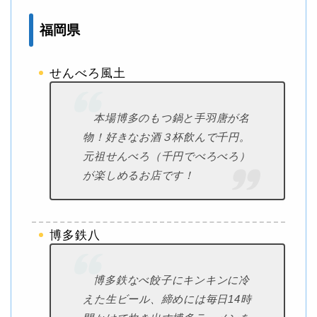
福岡県
せんべろ風土
本場博多のもつ鍋と手羽唐が名
物！好きなお酒３杯飲んで千円。
元祖せんべろ（千円でべろべろ）
が楽しめるお店です！
博多鉄八
博多鉄なべ餃子にキンキンに冷
えた生ビール、締めには毎日14時