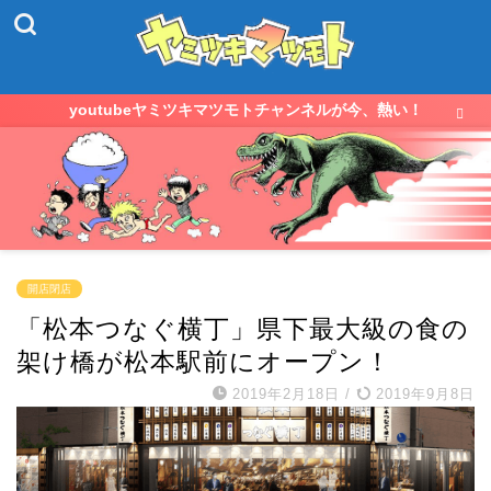
youtubeヤミツキマツモトチャンネルが今、熱い！
開店閉店
「松本つなぐ横丁」県下最大級の食の
架け橋が松本駅前にオープン！
2019年2月18日
/
2019年9月8日