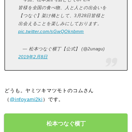
皆様を全国の食べ物、人と人との出会いを
【つなぐ】架け橋として、3月28日皆様と
出会えることを楽しみにしております。
pic.twitter.com/sGwQOknbmm
— 松本つなぐ横丁【公式】 (@2unagu)
2019年2月8日
どうも。ヤミツキマツモトのコムさん
（
@infoyami2ki
）です。
松本つなぐ横丁