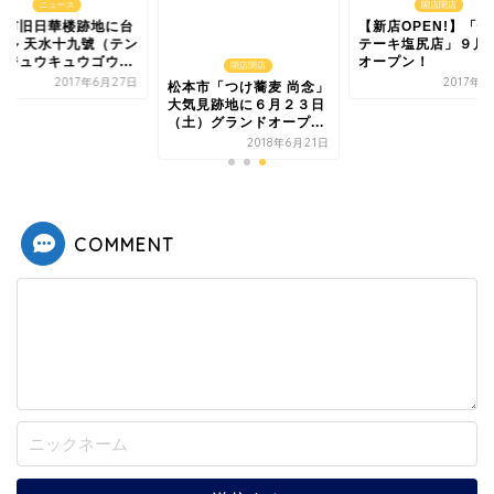
開店閉店
ニュース
【新店OPEN!】「
本市旧日華楼跡地に台
テーキ塩尻店」９月
バル 天水十九號（テン
オープン！
イジュウキュウゴウ...
開店閉店
2017年9
2017年6月27日
松本市「つけ蕎麦 尚念」
大気見跡地に６月２３日
（土）グランドオープ...
2018年6月21日
COMMENT