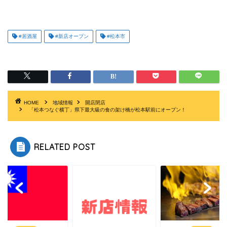
#居酒屋
#新店オープン
#松本市
HOME
地域情報
開店閉店
「松本つなぐ横丁」県下最大級の食の架け橋が松本駅前にオープン！
RELATED POST