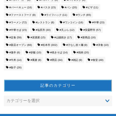
#バーベキュー
(16)
#パスタ
(15)
#パン
(20)
#ピザ
(11)
#ファーストフード
(9)
#ライフハック
(11)
#ランチ
(65)
#ラーメン
(72)
#レストラン
(8)
#ワンコイン
(16)
#中華
(23)
#中華そば
(15)
#塩尻市
(30)
#天ぷら
(12)
#安曇野市
(57)
#定食
(59)
#居酒屋
(15)
#山賊焼き
(17)
#新商品
(16)
#新店オープン
(66)
#松本市
(302)
#汁なし担々麺
(9)
#洋食
(10)
#激辛
(6)
#炒飯
(10)
#焼きそば
(14)
#焼肉
(20)
#牛丼
(14)
#蕎麦
(8)
#閉店
(34)
#雑記
(9)
#食堂
(49)
#餃子
(26)
記事のカテゴリー