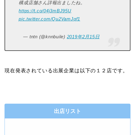
構成店舗さん詳報出ましたね。
https://t.co/04j3mBJ95U
pic.twitter.com/Qu2VamJqf1
— tntn (@knnbuile)
2019年2月15日
現在発表されている出展企業は以下の１２店です。
出店リスト