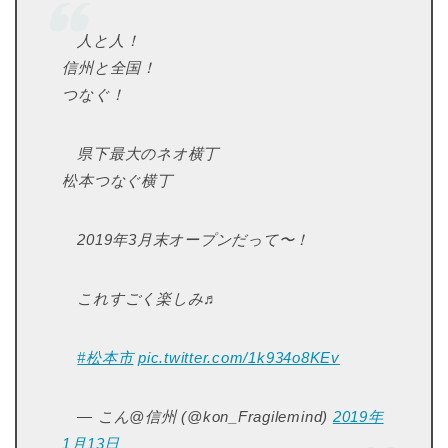
人と人！
信州と全国！
つなぐ！
県下最大のネオ横丁
松本つなぐ横丁
2019年3月末オープンだって〜！
これすごく楽しみ♬
#松本市
pic.twitter.com/1k934o8KEv
— こん@信州 (@kon_Fragilemind)
2019年
1月13日