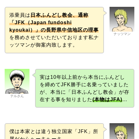
添乗員は
日本ふんどし教会、通称
「JFK（Japan fundoshi
kyoukai）」の長野県中信地区の理事
ナッツマン
を務めさせていただいております私ナ
ッツマンが御案内致します。
実は10年以上前から本当にふんどし
を締めてJFK勝手に名乗っていました
が、本当に「日本ふんどし教会」が存
テルさん
在する事を知りました
(本物はJFA)
…
僕は本家とは違う独立国家「JFK」所
属だからヘーキヘーキ。