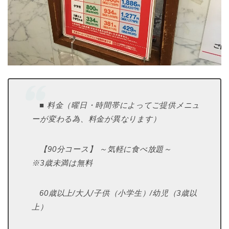
■ 料金（曜日・時間帯によってご提供メニュ
ーが変わる為、料金が異なります）
【90分コース】 ～気軽に食べ放題～
※3歳未満は無料
60歳以上/大人/子供（小学生）/幼児（3歳以
上）