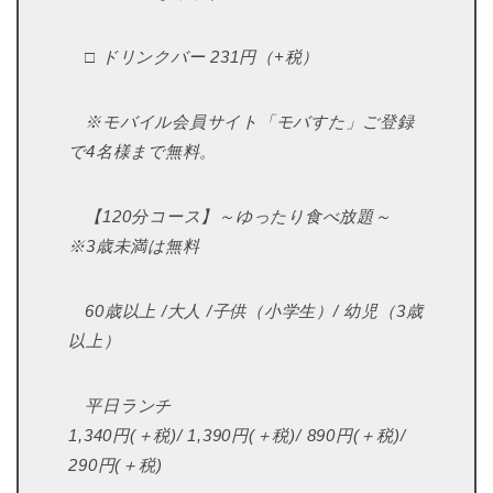
□ ドリンクバー 231円（+税）
※モバイル会員サイト「モバすた」ご登録
で4名様まで無料。
【120分コース】～ゆったり食べ放題～
※3歳未満は無料
60歳以上 /大人 /子供（小学生）/ 幼児（3歳
以上）
平日ランチ
1,340円(＋税)/ 1,390円(＋税)/ 890円(＋税)/
290円(＋税)