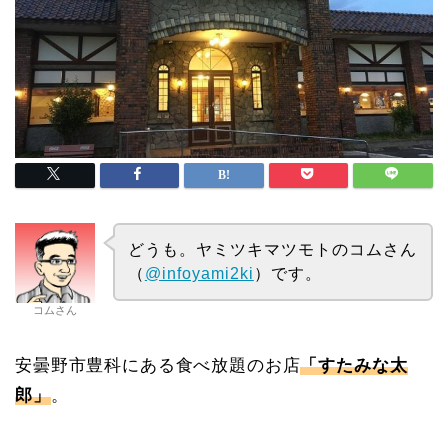
どうも。ヤミツキマツモトのコムさん
（
@infoyami2ki
）です。
コムさん
安曇野市豊科にある食べ放題のお店
「すたみな太
郎」
。