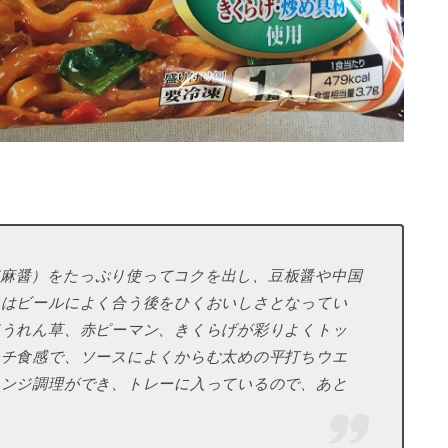
麻醤）をたっぷり使ってコクを出し、豆板醤や中国
にはビールによく合う後をひくおいしさとなってい
ほうれん草、赤ピーマン、きくらげが彩りよくトッ
モチ食感で、ソースによくからむ太めの平打ちウエ
レンジ調理ができ、トレーに入っているので、あと