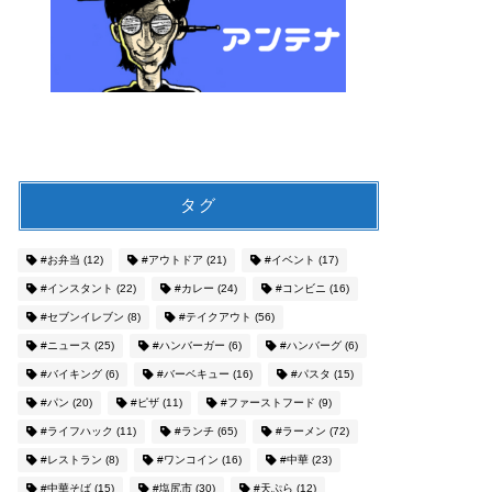
タグ
#お弁当
(12)
#アウトドア
(21)
#イベント
(17)
#インスタント
(22)
#カレー
(24)
#コンビニ
(16)
#セブンイレブン
(8)
#テイクアウト
(56)
#ニュース
(25)
#ハンバーガー
(6)
#ハンバーグ
(6)
#バイキング
(6)
#バーベキュー
(16)
#パスタ
(15)
#パン
(20)
#ピザ
(11)
#ファーストフード
(9)
#ライフハック
(11)
#ランチ
(65)
#ラーメン
(72)
#レストラン
(8)
#ワンコイン
(16)
#中華
(23)
#中華そば
(15)
#塩尻市
(30)
#天ぷら
(12)