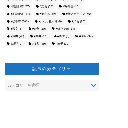
#安曇野市
(57)
#定食
(59)
#居酒屋
(15)
#山賊焼き
(17)
#新商品
(16)
#新店オープン
(66)
#松本市
(302)
#汁なし担々麺
(9)
#洋食
(10)
#激辛
(6)
#炒飯
(10)
#焼きそば
(14)
#焼肉
(20)
#牛丼
(14)
#蕎麦
(8)
#閉店
(34)
#雑記
(9)
#食堂
(49)
#餃子
(26)
記事のカテゴリー