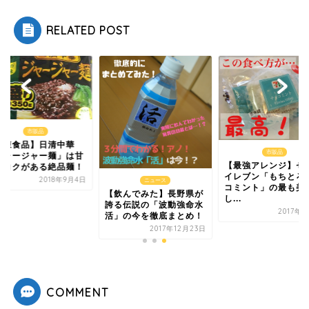
RELATED POST
市販品
冷凍食品】日清中華
市販品
ジャージャー麺」は甘
【最強アレンジ】セ
てコクがある絶品麺！
イレブン「もちとろ
2018年9月4日
ニュース
コミント」の最も美
【飲んでみた】長野県が
し...
誇る伝説の「波動強命水
2017年
活」の今を徹底まとめ！
2017年12月23日
COMMENT