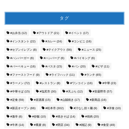
タグ
#お弁当
(12)
#アウトドア
(21)
#イベント
(17)
#インスタント
(22)
#カレー
(24)
#コンビニ
(16)
#セブンイレブン
(8)
#テイクアウト
(56)
#ニュース
(25)
#ハンバーガー
(6)
#ハンバーグ
(6)
#バイキング
(6)
#バーベキュー
(16)
#パスタ
(15)
#パン
(20)
#ピザ
(11)
#ファーストフード
(9)
#ライフハック
(11)
#ランチ
(65)
#ラーメン
(72)
#レストラン
(8)
#ワンコイン
(16)
#中華
(23)
#中華そば
(15)
#塩尻市
(30)
#天ぷら
(12)
#安曇野市
(57)
#定食
(59)
#居酒屋
(15)
#山賊焼き
(17)
#新商品
(16)
#新店オープン
(66)
#松本市
(302)
#汁なし担々麺
(9)
#洋食
(10)
#激辛
(6)
#炒飯
(10)
#焼きそば
(14)
#焼肉
(20)
#牛丼
(14)
#蕎麦
(8)
#閉店
(34)
#雑記
(9)
#食堂
(49)