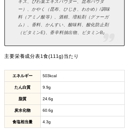
キス、びわ葉エキスパウダー、昆布パウダ
ー）、かやく（昆布、ひじき、わかめ）/調味
料（アミノ酸等）、酒精、増粘剤（グァーガ
ム）、香料、かんすい、酸味料、酸化防止剤
（ビタミンE)、香辛料抽出物、ビタミンB₂
主要栄養成分表1食(111g)当たり
エネルギー
503kcal
たん白質
9.9g
脂質
24.6g
炭水化物
60.6g
食塩相当量
4.3g