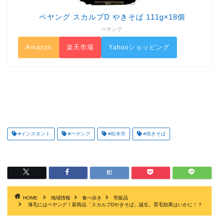
ペヤング スカルプD やきそば 111g×18個
ペヤング
Amazon
楽天市場
Yahooショッピング
#インスタント
#ペヤング
#松本市
#焼きそば
HOME
地域情報
食べ歩き
市販品
薄毛にはペヤング！新商品「スカルプDやきそば」誕生。育毛効果はいかに！？