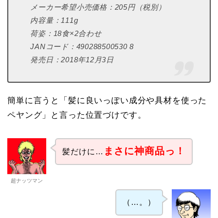
メーカー希望小売価格：205円（税別）
内容量：111g
荷姿：18食×2合わせ
JANコード：490288500530 8
発売日：2018年12月3日
簡単に言うと「髪に良いっぽい成分や具材を使った
ペヤング」と言った位置づけです。
まさに神商品っ！
髪だけに…
超ナッツマン
（…。）