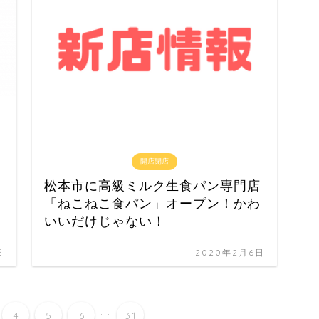
開店閉店
松本市に高級ミルク生食パン専門店
「ねこねこ食パン」オープン！かわ
いいだけじゃない！
日
2020年2月6日
...
4
5
6
31