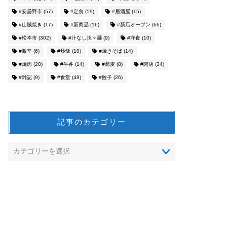
#安曇野市
(57)
#定食
(59)
#居酒屋
(15)
#山賊焼き
(17)
#新商品
(16)
#新店オープン
(66)
#松本市
(302)
#汁なし担々麺
(9)
#洋食
(10)
#激辛
(6)
#炒飯
(10)
#焼きそば
(14)
#焼肉
(20)
#牛丼
(14)
#蕎麦
(8)
#閉店
(34)
#雑記
(9)
#食堂
(49)
#餃子
(26)
記事のカテゴリー