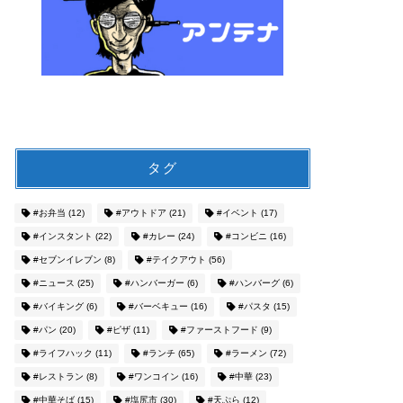
タグ
#お弁当
(12)
#アウトドア
(21)
#イベント
(17)
#インスタント
(22)
#カレー
(24)
#コンビニ
(16)
#セブンイレブン
(8)
#テイクアウト
(56)
#ニュース
(25)
#ハンバーガー
(6)
#ハンバーグ
(6)
#バイキング
(6)
#バーベキュー
(16)
#パスタ
(15)
#パン
(20)
#ピザ
(11)
#ファーストフード
(9)
#ライフハック
(11)
#ランチ
(65)
#ラーメン
(72)
#レストラン
(8)
#ワンコイン
(16)
#中華
(23)
#中華そば
(15)
#塩尻市
(30)
#天ぷら
(12)