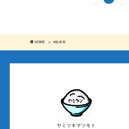
HOME
#松本市
ヤミツキマツモト